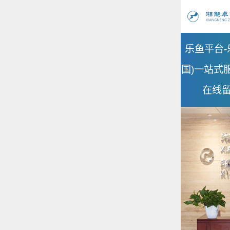
乐鱼平台-
国)一站式
在线