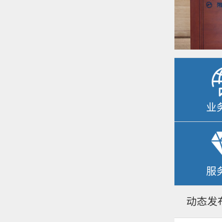
业
服
动态发