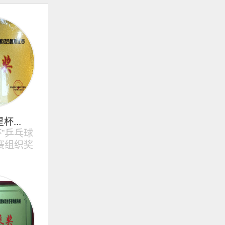
杯...
杯”乒乓球
赛组织奖